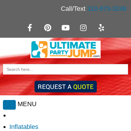
Call/Text
310-873-3248
Search
for:
MENU
Toggle
navigation
Inflatables