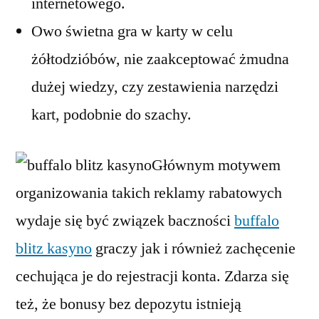
internetowego.
Owo świetna gra w karty w celu
żółtodzióbów, nie zaakceptować żmudna
dużej wiedzy, czy zestawienia narzędzi
kart, podobnie do szachy.
Głównym motywem
organizowania takich reklamy rabatowych
wydaje się być związek baczności
buffalo
blitz kasyno
graczy jak i również zachęcenie
cechująca je do rejestracji konta. Zdarza się
też, że bonusy bez depozytu istnieją