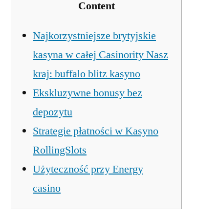
Content
Najkorzystniejsze brytyjskie
kasyna w całej Casinority Nasz
kraj: buffalo blitz kasyno
Ekskluzywne bonusy bez
depozytu
Strategie płatności w Kasyno
RollingSlots
Użyteczność przy Energy
casino