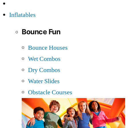
Inflatables
Bounce Fun
Bounce Houses
Wet Combos
Dry Combos
Water Slides
Obstacle Courses