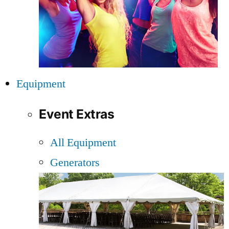
Equipment
Event Extras
All Equipment
Generators