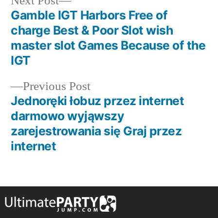
Next Post
Gamble IGT Harbors Free of
charge Best & Poor Slot wish
master slot Games Because of the
IGT
Previous Post
Jednoręki łobuz przez internet
darmowo wyjąwszy
zarejestrowania się Graj przez
internet