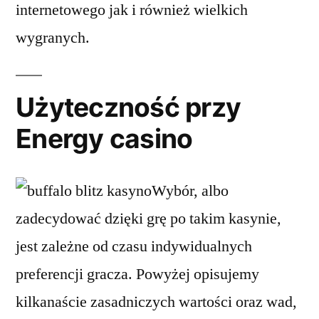
internetowego jak i również wielkich
wygranych.
Użyteczność przy
Energy casino
Wybór, albo
zadecydować dzięki grę po takim kasynie,
jest zależne od czasu indywidualnych
preferencji gracza. Powyżej opisujemy
kilkanaście zasadniczych wartości oraz wad,