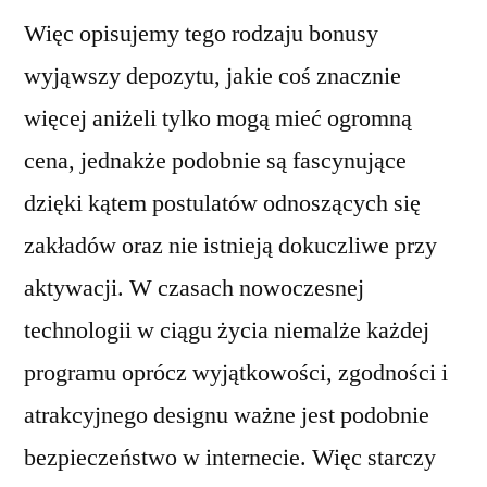
Więc opisujemy tego rodzaju bonusy
wyjąwszy depozytu, jakie coś znacznie
więcej aniżeli tylko mogą mieć ogromną
cena, jednakże podobnie są fascynujące
dzięki kątem postulatów odnoszących się
zakładów oraz nie istnieją dokuczliwe przy
aktywacji. W czasach nowoczesnej
technologii w ciągu życia niemalże każdej
programu oprócz wyjątkowości, zgodności i
atrakcyjnego designu ważne jest podobnie
bezpieczeństwo w internecie.
Więc starczy