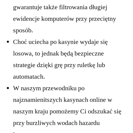
gwarantuje także filtrowania długiej
ewidencje komputerów przy przeciętny
sposób.
Choć uciecha po kasynie wydaje się
losowa, to jednak będą bezpieczne
strategie dzięki grę przy ruletkę lub
automatach.
W naszym przewodniku po
najznamienitszych kasynach online w
naszym kraju pomożemy Ci odszukać się
przy burzliwych wodach hazardu