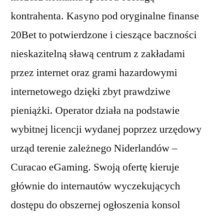
kontrahenta. Kasyno pod oryginalne finanse
20Bet to potwierdzone i cieszące baczności
nieskazitelną sławą centrum z zakładami
przez internet oraz grami hazardowymi
internetowego dzięki zbyt prawdziwe
pieniążki. Operator działa na podstawie
wybitnej licencji wydanej poprzez urzędowy
urząd terenie zależnego Niderlandów –
Curacao eGaming. Swoją ofertę kieruje
głównie do internautów wyczekujących
dostępu do obszernej ogłoszenia konsol