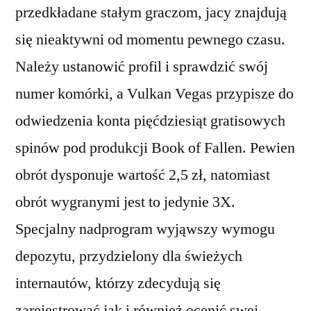
przedkładane stałym graczom, jacy znajdują
się nieaktywni od momentu pewnego czasu.
Należy ustanowić profil i sprawdzić swój
numer komórki, a Vulkan Vegas przypisze do
odwiedzenia konta pięćdziesiąt gratisowych
spinów pod produkcji Book of Fallen. Pewien
obrót dysponuje wartość 2,5 zł, natomiast
obrót wygranymi jest to jedynie 3X.
Specjalny nadprogram wyjąwszy wymogu
depozytu, przydzielony dla świeżych
internautów, którzy zdecydują się
zarejestrować jak i również ocenić swej