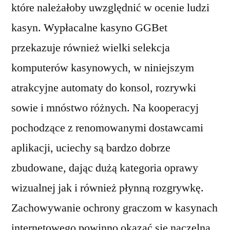
które należałoby uwzględnić w ocenie ludzi
kasyn. Wypłacalne kasyno GGBet
przekazuje również wielki selekcja
komputerów kasynowych, w niniejszym
atrakcyjne automaty do konsol, rozrywki
sowie i mnóstwo różnych. Na kooperacyj
pochodzące z renomowanymi dostawcami
aplikacji, uciechy są bardzo dobrze
zbudowane, dając dużą kategoria oprawy
wizualnej jak i również płynną rozgrywkę.
Zachowywanie ochrony graczom w kasynach
internetowego powinno okazać się naczelną