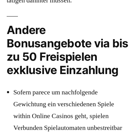
tätigen dahinter müssen.
Andere
Bonusangebote via bis
zu 50 Freispielen
exklusive Einzahlung
Sofern parece um nachfolgende
Gewichtung ein verschiedenen Spiele
within Online Casinos geht, spielen
Verbunden Spielautomaten unbestreitbar