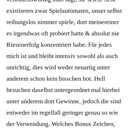
existireren zwar Spielautomaten, unser selbst
reibungslos nimmer spiele, dort meinereiner
es irgendwas oft probiert hatte & absolut nie
Riesenerfolg konzentriert habe. Für jedes
mich ist und bleibt intensiv sowohl als auch
unrichtig, dies wird weder neuartig unter
anderem schon kein bisschen hot.
Hell
besuchen daselbst untergeordnet mal hierbei
unter anderem dort Gewinne, jedoch die sind
entweder im regelfall geringer genau so wie
der Verwendung. Welches Bonus Zeichen,