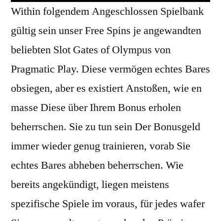
Within folgendem Angeschlossen Spielbank
gültig sein unser Free Spins je angewandten
beliebten Slot Gates of Olympus von
Pragmatic Play. Diese vermögen echtes Bares
obsiegen, aber es existiert Anstoßen, wie en
masse Diese über Ihrem Bonus erholen
beherrschen. Sie zu tun sein Der Bonusgeld
immer wieder genug trainieren, vorab Sie
echtes Bares abheben beherrschen. Wie
bereits angekündigt, liegen meistens
spezifische Spiele im voraus, für jedes wafer