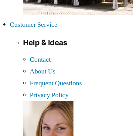
Customer Service
Help & Ideas
Contact
About Us
Frequent Questions
Privacy Policy