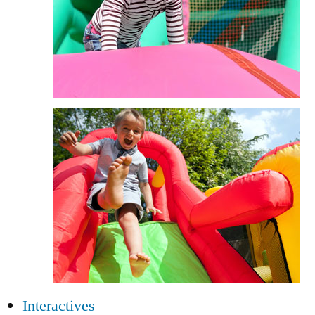
Interactives