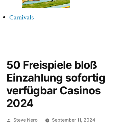
Carnivals
50 Freispiele bloß
Einzahlung sofortig
verfügbar Casinos
2024
Steve Nero
September 11, 2024