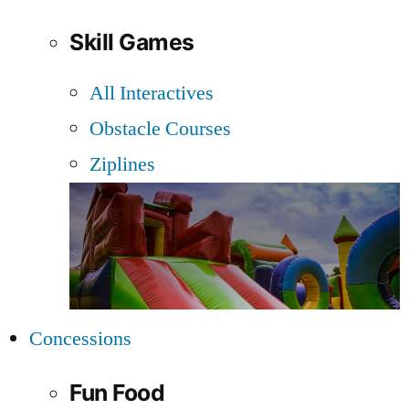
Skill Games
All Interactives
Obstacle Courses
Ziplines
Concessions
Fun Food