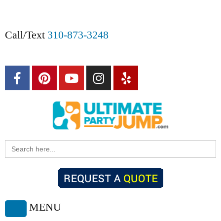
Call/Text
310-873-3248
Search
for:
MENU
Toggle