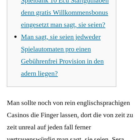
Spielbank 10 Ecu Startguthaben
denn gratis Willkommensbonus
eingesetzt man sagt, sie seien?
Man sagt, sie seien jedweder
Spielautomaten pro einen
Gebührenfrei Provision in den
adern liegen?
Man sollte noch von rein englischsprachigen
Casinos die Finger lassen, dort die von zeit zu
zeit unreal auf jeden fall ferner
vertrauenswürdig man sagt, sie seien. Sera