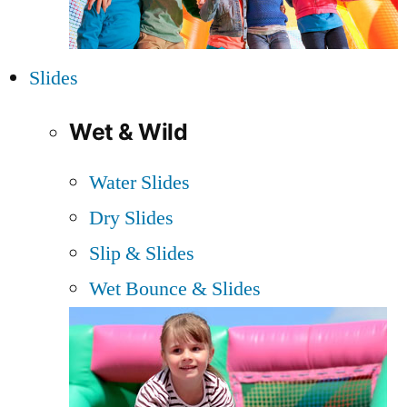
Slides
Wet & Wild
Water Slides
Dry Slides
Slip & Slides
Wet Bounce & Slides