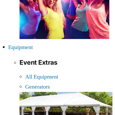
Equipment
Event Extras
All Equipment
Generators