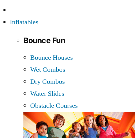
navigation
Inflatables
Bounce Fun
Bounce Houses
Wet Combos
Dry Combos
Water Slides
Obstacle Courses