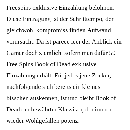
Freespins exklusive Einzahlung belohnen.
Diese Eintragung ist der Schritttempo, der
gleichwohl kompromiss finden Aufwand
verursacht. Da ist parece leer der Anblick ein
Gamer doch ziemlich, sofern man dafür 50
Free Spins Book of Dead exklusive
Einzahlung erhält. Für jedes jene Zocker,
nachfolgende sich bereits ein kleines
bisschen auskennen, ist und bleibt Book of
Dead der bewährter Klassiker, der immer
wieder Wohlgefallen potenz.