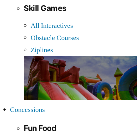
Skill Games
All Interactives
Obstacle Courses
Ziplines
Concessions
Fun Food