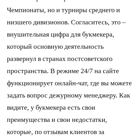
Чемпионаты, но и турниры среднего и
низшего дивизионов. Согласитесь, это –
внушительная цифра для букмекера,
который основную деятельность
развернул в странах постсоветского
пространства. В режиме 24/7 на сайте
функционирует онлайн-чат, где вы можете
задать вопрос дежурному менеджеру. Как
видите, у букмекера есть свои
преимущества и свои недостатки,
которые, по отзывам клиентов за