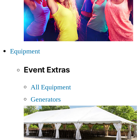
Equipment
Event Extras
All Equipment
Generators