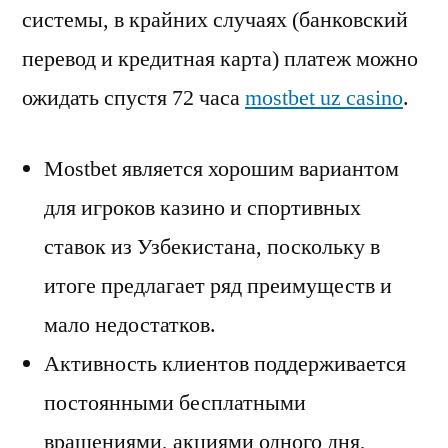
системы, в крайних случаях (банковский
перевод и кредитная карта) платеж можно
ожидать спустя 72 часа
mostbet uz casino
.
Mostbet является хорошим вариантом
для игроков казино и спортивных
ставок из Узбекистана, поскольку в
итоге предлагает ряд преимуществ и
мало недостатков.
Активность клиентов поддерживается
постоянными бесплатными
вращениями, акциями одного дня,