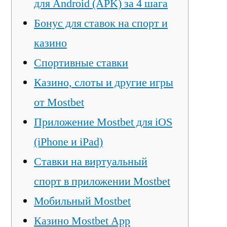
для Android (APK) за 4 шага
Бонус для ставок на спорт и
казино
Спортивные ставки
Казино, слоты и другие игры
от Mostbet
Приложение Mostbet для iOS
(iPhone и iPad)
Ставки на виртуальный
спорт в приложении Mostbet
Мобильный Mostbet
Казино Mostbet App