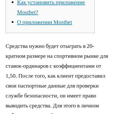
Как установить приложение
Mostbet?
О приложении Mostbet
Средства нужно будет отыграть в 20-
кратном размере на спортивном рынке для
ставок-ординаров с коэффициентами от
1,50. После того, как клиент предоставил
свои паспортные данные для проверки
службе безопасности, он имеет право
выводить средства. Для этого в личном