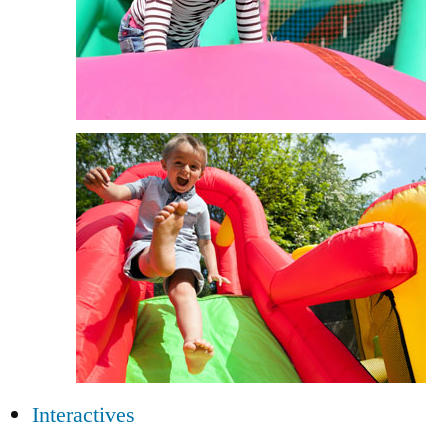
Interactives