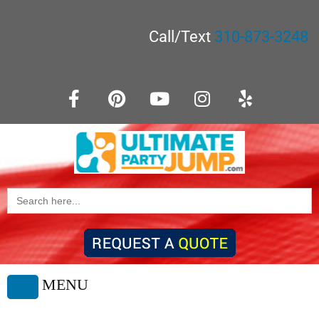
Call/Text
310-873-3248
Search
for:
MENU
Toggle
navigation