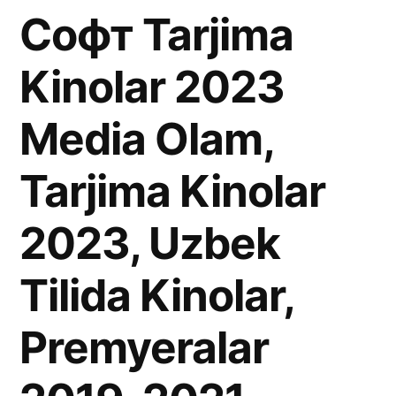
Софт Tarjima
Kinolar 2023
Media Olam,
Tarjima Kinolar
2023, Uzbek
Tilida Kinolar,
Premyeralar