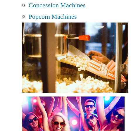
Concession Machines
Popcorn Machines