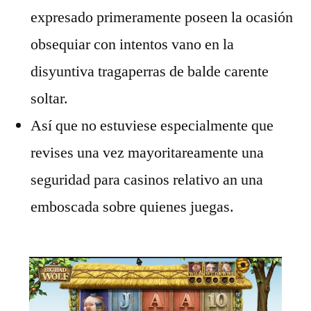
expresado primeramente poseen la ocasión
obsequiar con intentos vano en la
disyuntiva tragaperras de balde carente
soltar.
Así que no estuviese especialmente que
revises una vez mayoritareamente una
seguridad para casinos relativo an una
emboscada sobre quienes juegas.