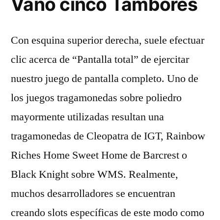
Vano cinco Tambores
Con esquina superior derecha, suele efectuar
clic acerca de “Pantalla total” de ejercitar
nuestro juego de pantalla completo. Uno de
los juegos tragamonedas sobre poliedro
mayormente utilizadas resultan una
tragamonedas de Cleopatra de IGT, Rainbow
Riches Home Sweet Home de Barcrest o
Black Knight sobre WMS. Realmente,
muchos desarrolladores se encuentran
creando slots específicas de este modo­ como