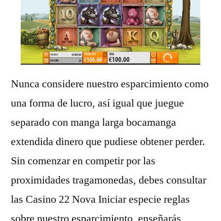
Nunca considere nuestro esparcimiento como
una forma de lucro, así­ igual que juegue
separado con manga larga bocamanga
extendida dinero que pudiese obtener perder.
Sin comenzar en competir por las
proximidades tragamonedas, debes consultar
las Casino 22 Nova Iniciar especie reglas
sobre nuestro esparcimiento, enseñarás