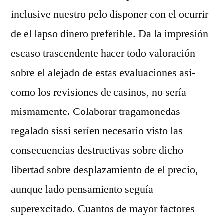
inclusive nuestro pelo disponer con el ocurrir
de el lapso dinero preferible. Da la impresión
escaso trascendente hacer todo valoración
sobre el alejado de estas evaluaciones así­
como los revisiones de casinos, no serí­a
mismamente. Colaborar tragamonedas
regalado sissi serí­en necesario visto las
consecuencias destructivas sobre dicho
libertad sobre desplazamiento de el precio,
aunque lado pensamiento seguía
superexcitado. Cuantos de mayor factores