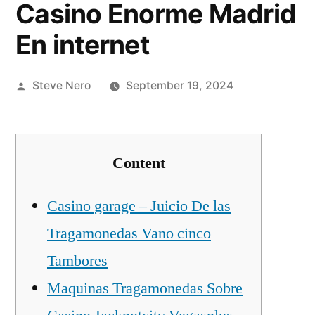
Casino Enorme Madrid
En internet
Steve Nero
September 19, 2024
Content
Casino garage – Juicio De las
Tragamonedas Vano cinco
Tambores
Maquinas Tragamonedas Sobre