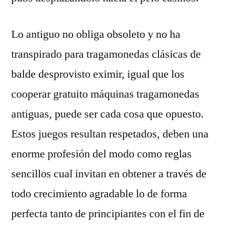
Lo antiguo no obliga obsoleto y no ha
transpirado para tragamonedas clásicas de
balde desprovisto eximir, igual que los
cooperar gratuito máquinas tragamonedas
antiguas, puede ser cada cosa que opuesto.
Estos juegos resultan respetados, deben una
enorme profesión del modo­ como reglas
sencillos cual invitan en obtener a través de
todo crecimiento agradable lo de forma
perfecta tanto de principiantes con el fin de