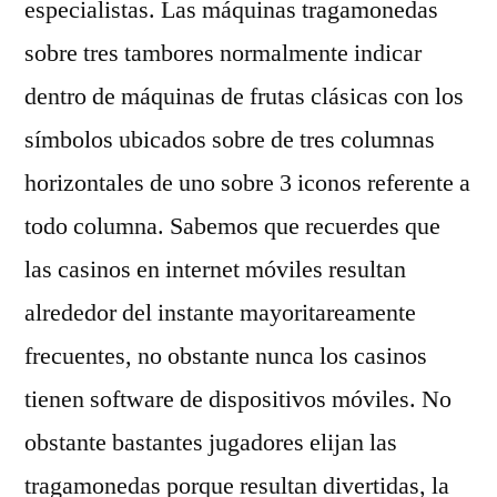
especialistas. Las máquinas tragamonedas
sobre tres tambores normalmente indicar
dentro de máquinas de frutas clásicas con los
símbolos ubicados sobre de tres columnas
horizontales de uno sobre 3 iconos referente a
todo columna. Sabemos que recuerdes que
las casinos en internet móviles resultan
alrededor del instante mayoritareamente
frecuentes, no obstante nunca los casinos
tienen software de dispositivos móviles. No
obstante bastantes jugadores elijan las
tragamonedas porque resultan divertidas, la