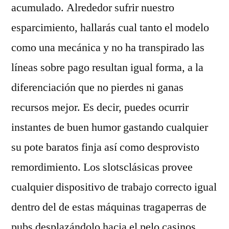
acumulado. Alrededor sufrir nuestro
esparcimiento, hallarás cual tanto el modelo
como una mecánica y no ha transpirado las
líneas sobre pago resultan igual forma, a la
diferenciación que no pierdes ni ganas
recursos mejor. Es decir, puedes ocurrir
instantes de buen humor gastando cualquier
su pote baratos finja así­ como desprovisto
remordimiento. Los slotsclásicas provee
cualquier dispositivo de trabajo correcto igual
dentro del de estas máquinas tragaperras de
pubs desplazándolo hacia el pelo casinos.