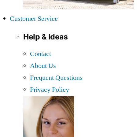
Customer Service
Help & Ideas
Contact
About Us
Frequent Questions
Privacy Policy